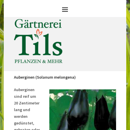
Auberginen (Solanum melongena)
Auberginen
sind reif um
20 Zentimeter
lang und
werden
gedünstet,
gebraten oder